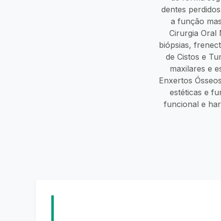
dentes perdidos
a função mast
Cirurgia Ora
biópsias, frenec
de Cistos e Tu
maxilares e 
Enxertos Ósseos
estéticas e f
funcional e har