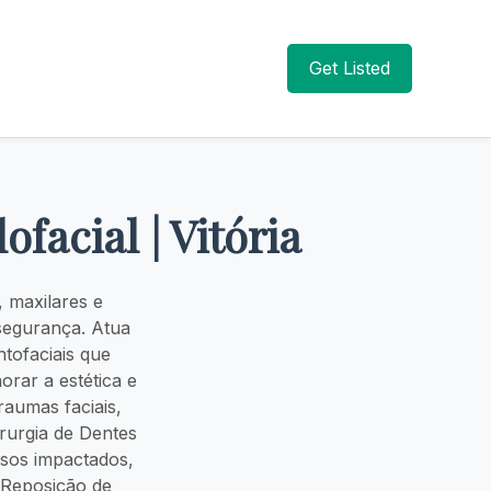
Get Listed
facial | Vitória
 maxilares e
segurança. Atua
ntofaciais que
orar a estética e
raumas faciais,
irurgia de Dentes
sos impactados,
 Reposição de