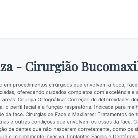
za - Cirurgião Bucomaxilo
do em procedimentos cirúrgicos que envolvem a boca, face,
ociadas, oferecendo cuidados completos com excelência e 
 áreas: Cirurgia Ortognática: Correção de deformidades de
, o perfil facial e a função respiratória. Indicada para melh
de da face. Cirurgias de Face e Maxilares: Tratamentos de t
trias e outras condições que envolvem os ossos da face. C
ção de dentes que não nasceram corretamente, como os si
ura e minimamente invasiva. Implantes Faciais e Dentários: