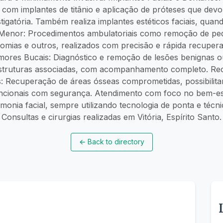
 com implantes de titânio e aplicação de próteses que devo
igatória. Também realiza implantes estéticos faciais, quan
l Menor: Procedimentos ambulatoriais como remoção de peq
tomias e outros, realizados com precisão e rápida recupe
mores Bucais: Diagnóstico e remoção de lesões benignas o
estruturas associadas, com acompanhamento completo. Re
: Recuperação de áreas ósseas comprometidas, possibilitan
uncionais com segurança. Atendimento com foco no bem-est
monia facial, sempre utilizando tecnologia de ponta e técni
Consultas e cirurgias realizadas em Vitória, Espírito Santo.
←
Back to directory