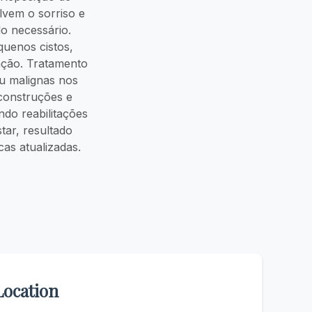
lvem o sorriso e
do necessário.
uenos cistos,
ração. Tratamento
u malignas nos
construções e
do reabilitações
ar, resultado
cas atualizadas.
Location