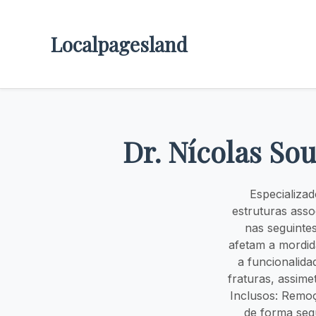
Localpagesland
Dr. Nícolas Sou
Especializa
estruturas ass
nas seguintes
afetam a mordida
a funcionalida
fraturas, assime
Inclusos: Remo
de forma seg